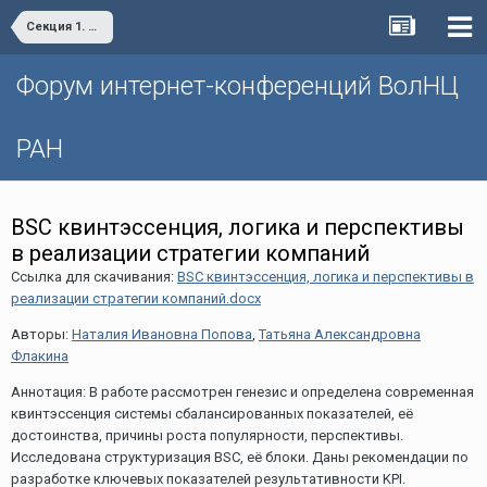
Секция 1. «Проблемы социально-экономического развития и управления»
Форум интернет-конференций ВолНЦ
РАН
BSC квинтэссенция, логика и перспективы
в реализации стратегии компаний
Ссылка для скачивания:
BSC квинтэссенция, логика и перспективы в
реализации стратегии компаний.docx
Авторы:
Наталия Ивановна Попова
,
Татьяна Александровна
Флакина
Аннотация: В работе рассмотрен генезис и определена современная
квинтэссенция системы сбалансированных показателей, её
достоинства, причины роста популярности, перспективы.
Исследована структуризация BSC, её блоки. Даны рекомендации по
разработке ключевых показателей результативности KPI.