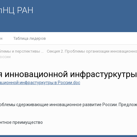
олНЦ РАН
йн
Таблица лидеров
IV Международная научная интернет-конференция «Проблемы и перспективы развития научно-технологического пространства»
России
я инновационной инфрастуркутры
ационной инфрастуркутры в России.doc
проблемы сдерживающие инновационное развитие России. Предло
ентное преимущество