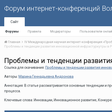
Форум интернет-конференций В
Сайт
Форумы
Правила
Модераторы
Пользователи онла
Главная
Проблемы и тенденции развития инновационной инфрастуркутры в 
Проблемы и тенденции развити
Ссылка для скачивания:
Проблемы и тенденции развития иннов
Авторы:
Марина Геннадьевна Андронова
Аннотация: В статье рассматривается основные тенденции и 
процесса.
Ключевые слова: Инновации, Инновационное развитие, Конкур