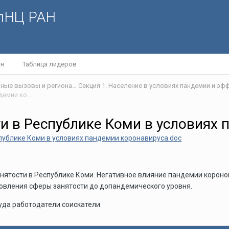
олНЦ РАН
йн
Таблица лидеров
VI Научно-практическая интернет-конференция «Глобальные вызовы и региональное развитие в зеркале социологических измерений»
Перспективы трудовой занятости в Республике Коми в условиях пандемии коронавируса
и в Республике Коми в условиях
публике Коми в условиях пандемии коронавируса.doc
нятости в Республике Коми. Негативное влияние пандемии коронов
овления сферы занятости до допандемического уровня.
уда работодатели соискатели