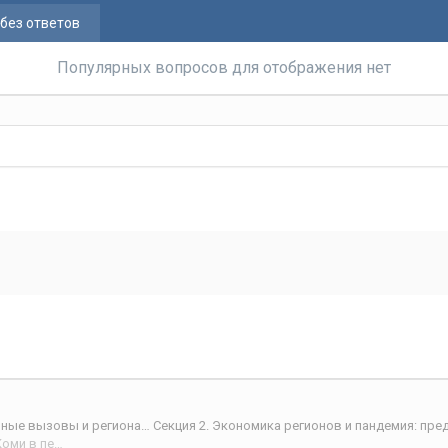
без ответов
Популярных вопросов для отображения нет
VI Научно-практическая интернет-конференция «Глобальные вызовы и региональное развитие в зеркале социологических измерений»
Оценка деловой активности в строительном комплексе Республики Коми в период пандемии