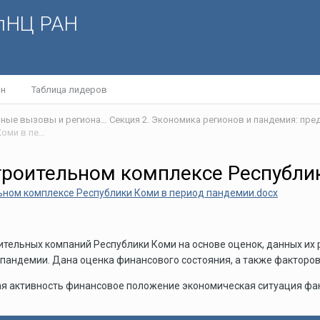
олНЦ РАН
йн
Таблица лидеров
VI Научно-практическая интернет-конференция «Глобальные вызовы и региональное развитие в зеркале социологических измерений»
Оценка деловой активности в строительном комплексе Республики Коми в период пандемии
троительном комплексе Республи
ьном комплексе Республики Коми в период пандемии.docx
оительных компаний Республики Коми на основе оценок, данных их
 пандемии. Дана оценка финансового состояния, а также факторо
ая активность финансовое положение экономическая ситуация фа