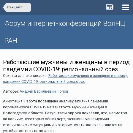
Секция 3. Уязвимые слои общества в ракурсе глобальных вызовов
Форум интернет-конференций ВолНЦ
РАН
Работающие мужчины и женщины в период
пандемии COVID-19: региональный срез
Ссылка для скачивания:
Работающие мужчины и женщины в период
пандемии COVID-19: региональный срез.docx
Авторы:
Андрей Васильевич Попов
Аннотация: Работа посвящена анализу влияния пандемии
коронавируса COVID-19 на занятость мужчин и женщин в
Вологодской области. Результаты опроса показали, что, несмотря
на наличие некоторых общих черт, женщины чаще мужчин
сталкивались с ситуациями, которые негативно сказываются на
устойчивости их положения.