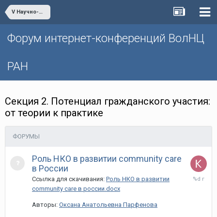
V Научно-практическая интернет-конференция «Глобальные вызовы и региональное развитие в зеркале социологических измерений»
Форум интернет-конференций ВолНЦ
РАН
Секция 2. Потенциал гражданского участия:
от теории к практике
ФОРУМЫ
Роль НКО в развитии community care
в России
26
Ссылка для скачивания:
Роль НКО в развитии
марта,
community care в россии.docx
2020
Авторы:
Оксана Анатольевна Парфенова