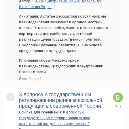
Авторы:
Анна Дмитриевна Гарина
,
Александр
Васильевич Родин
Аннотация: В статье рассматриваются IT-формы
взаимодействия населения и органов местной
власти. Отмечена необходимость межсекторного
партнерства для наиболее эффективной
реализации целей государственной политики.
Предложен механизм развития ТОС на основе
краудсорсинга и краудфандинга.
Ключевые слова: Межсекторное
взаимодействие, Краудсорсинг, Краудфандинг,
Органы власти
8
сообщений
К вопросу о государственном
регулировании рынка алкогольной
27
продукции в современной России
марта,
Ссылка для скачивания:
К вопросу о
2020
государственном регулировании рынка
алкогольной продукции в современной