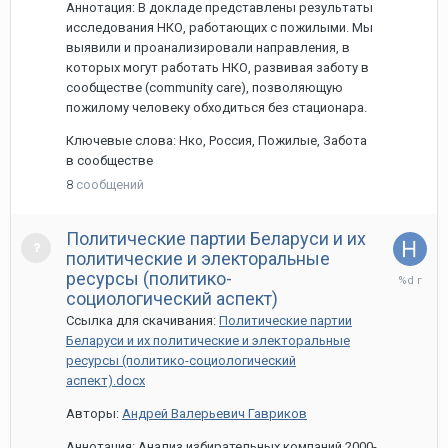
Аннотация: В докладе представлены результаты
исследования НКО, работающих с пожилыми. Мы
выявили и проанализировали направления, в
которых могут работать НКО, развивая заботу в
сообществе (community care), позволяющую
пожилому человеку обходиться без стационара.
Ключевые слова: Нко, Россия, Пожилые, Забота
в сообществе
8
сообщений
Политические партии Беларуси и их
политические и электоральные
27
ресурсы (политико-
марта,
социологический аспект)
2020
Ссылка для скачивания:
Политические партии
Беларуси и их политические и электоральные
ресурсы (политико-социологический
аспект).docx
Авторы:
Андрей Валерьевич Гавриков
Аннотация: Анализ избирательных компаний 2000-