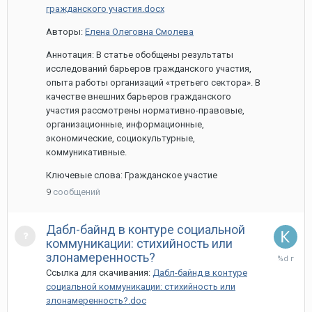
марта,
гражданского участия.docx
2020
Авторы:
Елена Олеговна Смолева
Аннотация: В статье обобщены результаты
исследований барьеров гражданского участия,
опыта работы организаций «третьего сектора». В
качестве внешних барьеров гражданского
участия рассмотрены нормативно-правовые,
организационные, информационные,
экономические, социокультурные,
коммуникативные.
Ключевые слова: Гражданское участие
9
сообщений
Дабл-байнд в контуре социальной
коммуникации: стихийность или
26
злонамеренность?
марта,
Ссылка для скачивания:
Дабл-байнд в контуре
2020
социальной коммуникации: стихийность или
злонамеренность?.doc