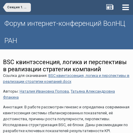
Секция 1. «Проблемы социально-экономического развития и управления»
Форум интернет-конференций ВолНЦ
РАН
BSC квинтэссенция, логика и перспективы
в реализации стратегии компаний
Ссылка для скачивания:
BSC квинтэссенция, логика и перспективы в
реализации стратегии компаний.docx
Авторы:
Наталия Ивановна Попова
,
Татьяна Александровна
Флакина
Аннотация: В работе рассмотрен генезис и определена современная
квинтэссенция системы сбалансированных показателей, её
достоинства, причины роста популярности, перспективы.
Исследована структуризация BSC, её блоки. Даны рекомендации по
разработке ключевых показателей результативности KPI.