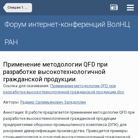
Секция 1. Научно-технологическое развитие территорий: региональные тенденции и практики
Форум интернет-конференций ВолНЦ
РАН
Применение методологии QFD при
разработке высокотехнологичной
гражданской продукции
Ссылка для скачивания:
Применение методологии QFD при
разработке высокотехнологичной гражданской продукции.doc
Авторы:
Радмир Салимьянович Загидуллин
Аннотация: В работе предлагается применение методологии QFD при
разработке высокотехнологичной гражданской продукции
предприятиями оборонно-промышленного комплекса (ОПК) для
ускорения диверсификации производства. Приводятся примеры
стран-импортеров и отраслей высокотехнологичной гражданской