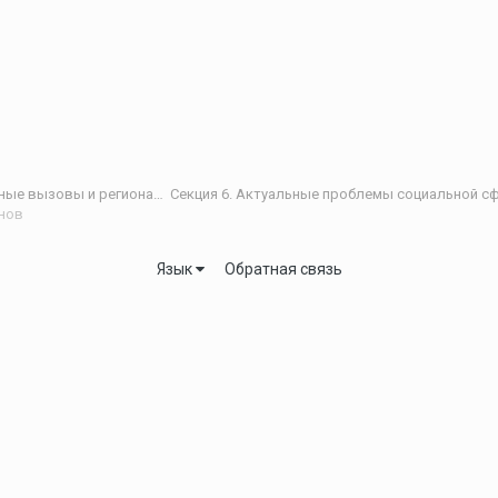
V Научно-практическая интернет-конференция «Глобальные вызовы и региональное развитие в зеркале социологических измерений»
енов
Язык
Обратная связь