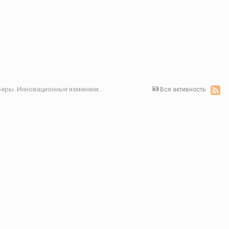
Секция 6. Актуальные проблемы социальной сферы. Инновационные изменения в системах здравоохранения, образования, культуры, социального обслуживания и их роль в повышении качества жизни населения
Вся активность