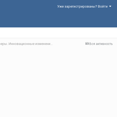
Уже зарегистрированы? Войти
Секция 6. Актуальные проблемы социальной сферы. Инновационные изменения в системах здравоохранения, образования, культуры, социального обслуживания и их роль в повышении качества жизни населения
Вся активность