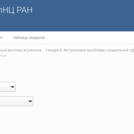
олНЦ РАН
йн
Таблица лидеров
V Научно-практическая интернет-конференция «Глобальные вызовы и региональное развитие в зеркале социологических измерений»
енов