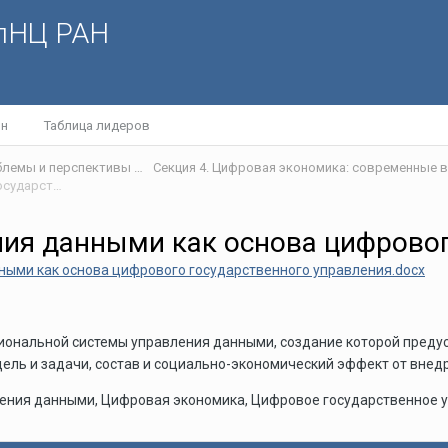
олНЦ РАН
йн
Таблица лидеров
IV Международная научная интернет-конференция «Проблемы и перспективы развития научно-технологического пространства»
Национальная система управления данными как основа цифрового государственного управления
ия данными как основа цифровог
ными как основа цифрового государственного управления.docx
циональной системы управления данными, создание которой пре
цель и задачи, состав и социально-экономический эффект от внед
ения данными, Цифровая экономика, Цифровое государственное 