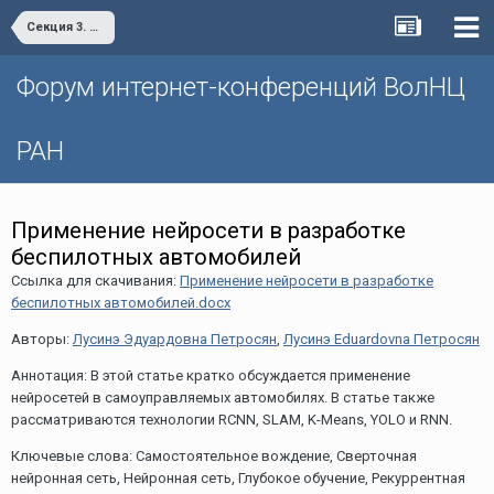
Секция 3. Цифровая экономика: современные вызовы и возможности развития
Форум интернет-конференций ВолНЦ
РАН
Применение нейросети в разработке
беспилотных автомобилей
Ссылка для скачивания:
Применение нейросети в разработке
беспилотных автомобилей.docx
Авторы:
Лусинэ Эдуардовна Петросян
,
Лусинэ Eduardovna Петросян
Аннотация: В этой статье кратко обсуждается применение
нейросетей в самоуправляемых автомобилях. В статье также
рассматриваются технологии RCNN, SLAM, K-Means, YOLO и RNN.
Ключевые слова: Самостоятельное вождение, Сверточная
нейронная сеть, Нейронная сеть, Глубокое обучение, Рекуррентная