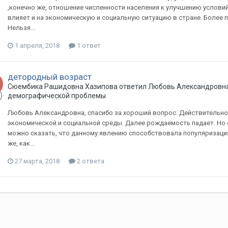
,конечно же, отношение численности населения к улучшению условий
влияет и на экономическую и социальную ситуацию в стране. Более п
Нельзя...
1 апреля, 2018
1 ответ
детородный возраст
Сюембика Рашидовна Хазипова ответил Любовь Александровна
демографической проблемы
Любовь Александровна, спасибо за хороший вопрос. Действительно,
экономической и социальной среды. Далее рождаемость падает. Но 
можно сказать, что данному явлению способствовала популяризация
же, как...
27 марта, 2018
2 ответа