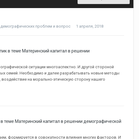
 демографических проблем
и
вопрос
1 апреля, 2018
пик в теме
Материнский капитал в решении
мографической ситуации многоаспектно. И другой стороной
ных семей. Необходимо и далее разрабатывать новые методы
т, воздействие на морально-этическую сторону нашего
 в теме
Материнский капитал в решении демографической
наем, формируется в совокупности влияния многих факторов. И