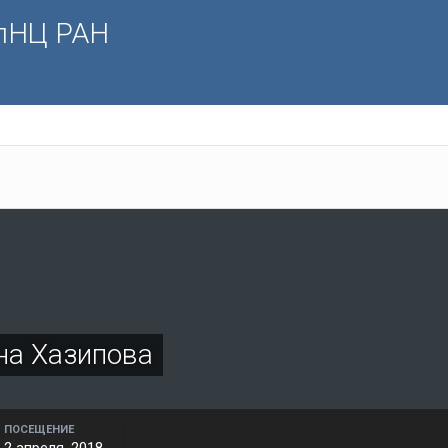
олНЦ РАН
а Хазипова
ПОСЕЩЕНИЕ