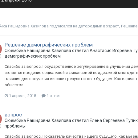
2 апреля, 2018
ика Рашидовна Хазипова
подписался на
детородный возраст
,
Решение
Решение демографических проблем
Сюембика Рашидовна Хазипова ответил Анастасия Игоревна Ту
демографических проблем
Спасибо за вопрос! Государственное регулирование в улучшении де
является введение социальной и финансовой поддержкой многодет
влияния для получения высоких результатов в будущем. Как вариан
общества.
1 апреля, 2018
1 ответ
вопрос
Сюембика Рашидовна Хазипова ответил Елена Сергеевна Тупик
проблемы
Спасибо за вопрос! Показатель качества нашего будущего, как мы з