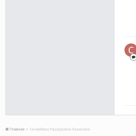
Главная
Сюембика Рашидовна Хазипова