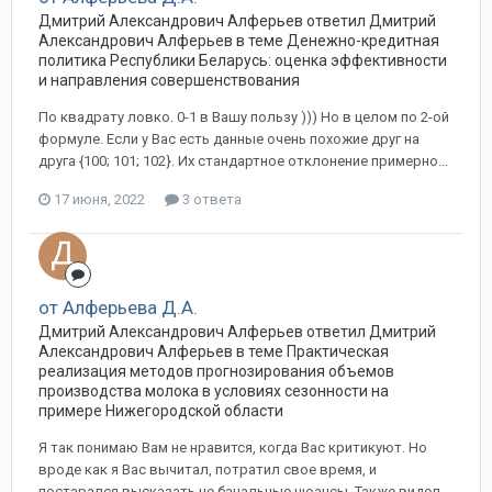
Дмитрий Александрович Алферьев ответил Дмитрий
Александрович Алферьев в теме
Денежно-кредитная
политика Республики Беларусь: оценка эффективности
и направления совершенствования
По квадрату ловко. 0-1 в Вашу пользу ))) Но в целом по 2-ой
формуле. Если у Вас есть данные очень похожие друг на
друга {100; 101; 102}. Их стандартное отклонение примерно...
17 июня, 2022
3 ответа
от Алферьева Д.А.
Дмитрий Александрович Алферьев ответил Дмитрий
Александрович Алферьев в теме
Практическая
реализация методов прогнозирования объемов
производства молока в условиях сезонности на
примере Нижегородской области
Я так понимаю Вам не нравится, когда Вас критикуют. Но
вроде как я Вас вычитал, потратил свое время, и
постарался высказать не банальные нюансы. Также видел,