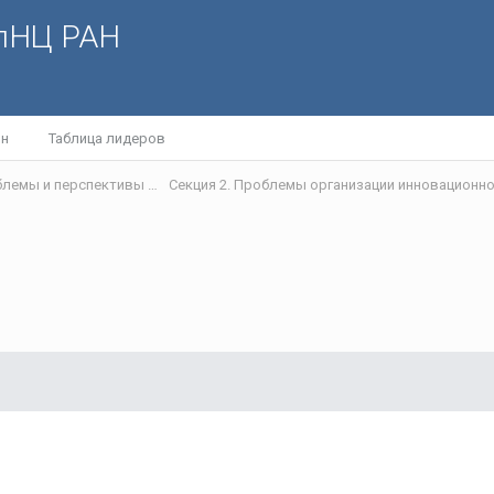
олНЦ РАН
йн
Таблица лидеров
IV Международная научная интернет-конференция «Проблемы и перспективы развития научно-технологического пространства»