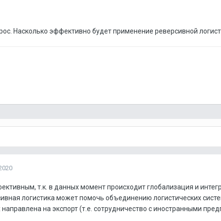
прос. Насколько эффективно будет применение реверсивной логист
2020
ективным, т.к. в данных момент происходит глобализация и интегр
сивная логистика может помочь объединению логистических систе
 направлена на экспорт (т.е. сотрудничество с иностранными пре