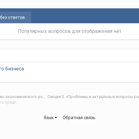
без ответов
Популярных вопросов для отображения нет
го бизнеса
V Научно-практическая интернет-конференция «Проблемы экономического роста и устойчивого развития территорий»
Секция 3. «Проблемы и актуальные вопросы р
Анализ финансовых результатов функционирования субъектов малого предпринимательства депрессивных видов деятельности
Язык
Обратная связь