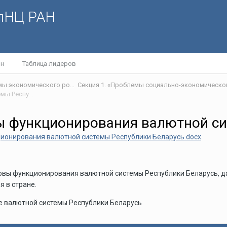
олНЦ РАН
йн
Таблица лидеров
V Научно-практическая интернет-конференция «Проблемы экономического роста и устойчивого развития территорий»
Секция 1. «Проблемы социально-экономическо
Теоретико-методические основы функционирования валютной системы Республики Беларусь
ы функционирования валютной си
ионирования валютной системы Республики Беларусь.docx
новы функционирования валютной системы Республики Беларусь, д
 в стране.
е валютной системы Республики Беларусь