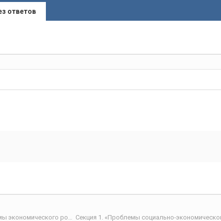
ез ответов
V Научно-практическая интернет-конференция «Проблемы экономического роста и устойчивого развития территорий»
Секция 1. «Проблемы социально-экономическо