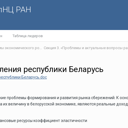
олНЦ РАН
йн
Таблица лидеров
V Научно-практическая интернет-конференция «Проблемы экономического роста и устойчивого развития территорий»
Секция 3. «Проблемы и актуальные вопросы р
ления республики Беларусь
республики Беларусь.doc
кие проблемы формирования и развития рынка сбережений. К ос
 их величину в белорусской экономике, являются реальные дохо
ансовые ресурсы коэффициент эластичности