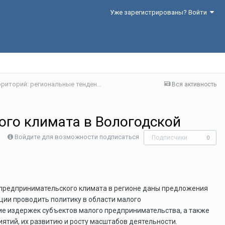
Уже зарегистрированы? Войти
Секция 1. Научно-технологическое развитие территорий: региональные тенденции и практики
Вся активность
го климата в Вологодской
Войдите для возможности подписаться
Подписчики
0
о предпринимательского климата в регионе даны предложения
ии проводить политику в области малого
е издержек субъектов малого предпринимательства, а также
тий, их развитию и росту масштабов деятельности.