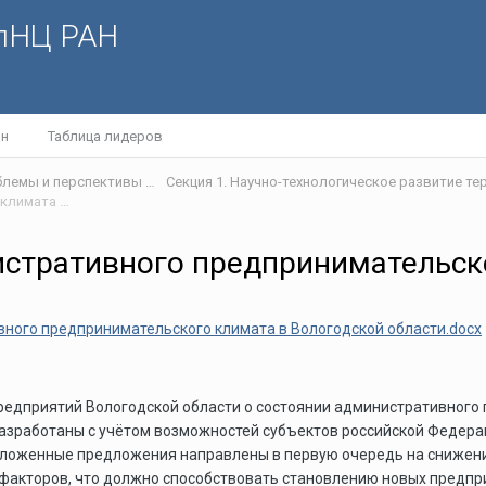
олНЦ РАН
йн
Таблица лидеров
IV Международная научная интернет-конференция «Проблемы и перспективы развития научно-технологического пространства»
Инструменты улучшения административного предпринимательского климата в Вологодской области
стративного предпринимательско
ного предпринимательского климата в Вологодской области.docx
предприятий Вологодской области о состоянии административног
азработаны с учётом возможностей субъектов российской Федерац
зложенные предложения направлены в первую очередь на снижени
кторов, что должно способствовать становлению новых предприя