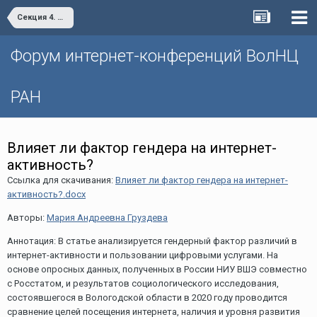
Секция 4. Жизнь после пандемии: на пути к цифровому обществу
Форум интернет-конференций ВолНЦ
РАН
Влияет ли фактор гендера на интернет-
активность?
Ссылка для скачивания:
Влияет ли фактор гендера на интернет-
активность?.docx
Авторы:
Мария Андреевна Груздева
Аннотация: В статье анализируется гендерный фактор различий в
интернет-активности и пользовании цифровыми услугами. На
основе опросных данных, полученных в России НИУ ВШЭ совместно
с Росстатом, и результатов социологического исследования,
состоявшегося в Вологодской области в 2020 году проводится
сравнение целей посещения интернета, наличия и уровня развития