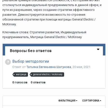
реальном примере описываются сложности, с которыми мо-жет
столкнуться индивидуальный предприниматель в данной сфере, и
пути их разрешения, через создание стратегии эффективного
развития. Демонстрируется возможность по-строения
обозначенной стратегии при помощи матрицы General Electric /
McKinsey.
Ключевые слова: Стратегия развития, Индивидуальный
предприниматель, Матрица General Electric / McKinsey
Вопросы без ответов
Выбор методологии
Ответ от
Татьяна Евгеньевна Шатунова
,
20 мая, 2021
матрица
general electric / mckinsey
0
голосов
0
ответов
ФИЛЬТРАЦИЯ
СОРТИРОВКА