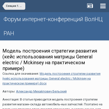
Секция 1. «Проблемы социально-экономического развития и управления территориями»
Форум интернет-конференций ВолНЦ
РАН
Модель построения стратегии развития
(кейс использования матрицы General
electric / Mckinsey на практическом
примере)
Ссылка для скачивания:
Модель построения стратегии развития
(кейс использования матрицы General electric / Mckinsey на
практическом примере).docx
Авторы:
Александр Михайлович Бельский
Аннотация: В статье приводится модель построения стратегии
развития магазин-склада автомобиль-ных запчастей. Поэтапно на