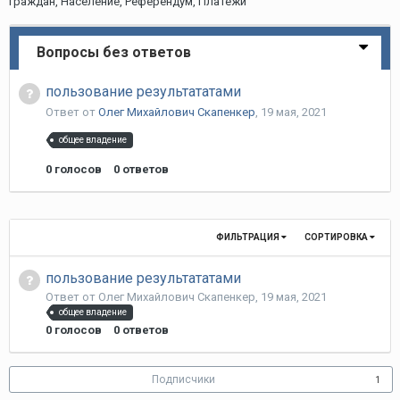
граждан, Население, Референдум, Платежи
Вопросы без ответов
пользование результататами
Ответ от
Олег Михайлович Скапенкер
,
19 мая, 2021
общее владение
0
голосов
0
ответов
ФИЛЬТРАЦИЯ
СОРТИРОВКА
пользование результататами
Ответ от
Олег Михайлович Скапенкер
,
19 мая, 2021
общее владение
0
голосов
0
ответов
Подписчики
1