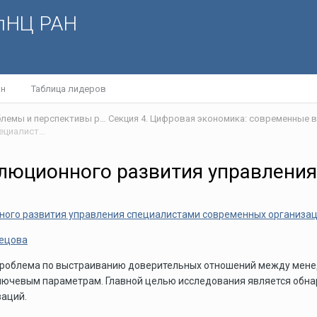
олНЦ РАН
йн
Таблица лидеров
V Международной научной интернет-конференции «Проблемы и перспективы развития научно-технологического пространства»
Приоритетные направления эволюционного развития управления специалистами современных организаций
люционного развития управлени
ого развития управления специалистами современных организац
нецова
я проблема по выстраиванию доверительных отношений между мен
ключевым параметрам. Главной целью исследования является обн
заций.