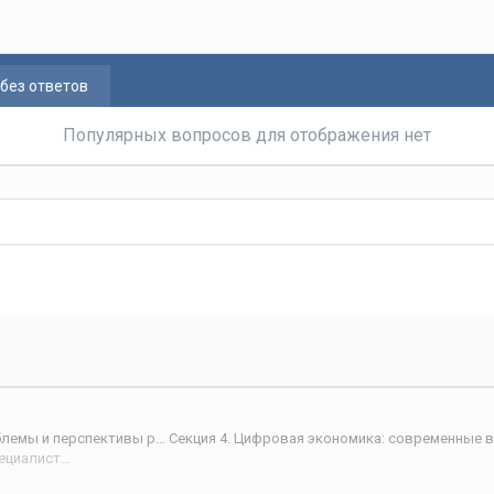
без ответов
Популярных вопросов для отображения нет
V Международной научной интернет-конференции «Проблемы и перспективы развития научно-технологического пространства»
Приоритетные направления эволюционного развития управления специалистами современных организаций