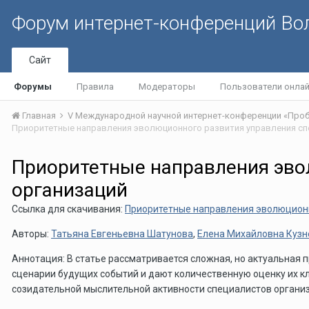
Форум интернет-конференций В
Сайт
Форумы
Правила
Модераторы
Пользователи онла
Главная
Приоритетные направления эво
организаций
Ссылка для скачивания:
Приоритетные направления эволюционн
Авторы:
Татьяна Евгеньевна Шатунова
,
Елена Михайловна Куз
Аннотация: В статье рассматривается сложная, но актуальна
сценарии будущих событий и дают количественную оценку их 
созидательной мыслительной активности специалистов органи