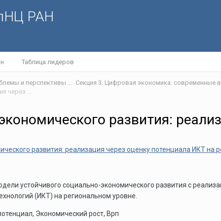
олНЦ РАН
йн
Таблица лидеров
VII Международная научная интернет-конференции «Проблемы и перспективы развития научно-технологического пространства»
Модель устойчивого социально-экономического развития: реализация через оценку потенциала ИКТ на региональном уровне
экономического развития: реализ
ческого развития: реализация через оценку потенциала ИКТ на р
одели устойчивого социально-экономического развития с реализа
хнологий (ИКТ) на региональном уровне.
потенциал, Экономический рост, Врп