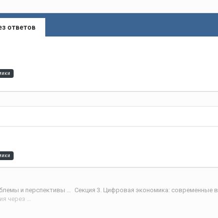
ез ответов
мики
мики
VII Международная научная интернет-конференции «Проблемы и перспективы развития научно-технологического пространства»
Модель устойчивого социально-экономического развития: реализация через оценку потенциала ИКТ на региональном уровне