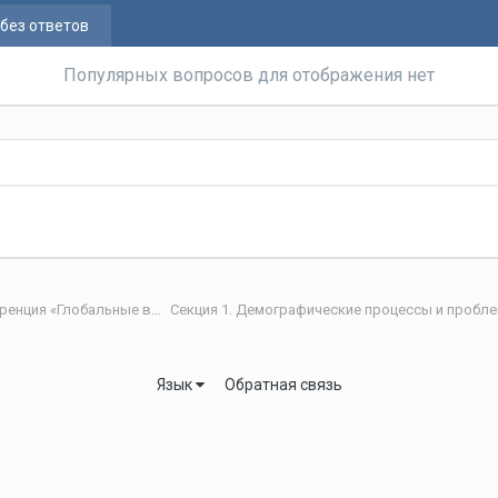
без ответов
Популярных вопросов для отображения нет
IX международная научно-практическая интернет-конференция «Глобальные вызовы и региональное развитие в зеркале социологических измерений»
Секция 1. Демографические процессы и проб
Язык
Обратная связь