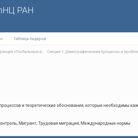
олНЦ РАН
йн
Таблица лидеров
IX международная научно-практическая интернет-конференция «Глобальные вызовы и региональное развитие в зеркале социологических измерений»
Секция 1. Демографические процессы и проб
роцессов и теоретические обоснования, которые необходимы каж
онтроль, Мигрант, Трудовая миграция, Международные нормы