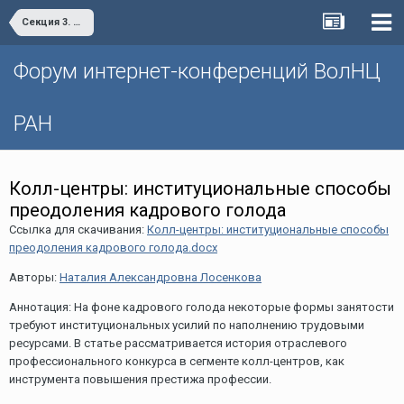
Секция 3. Труд и занятость в условиях нарастающего дефицита кадров: от постановки проблем к поиску решений
Форум интернет-конференций ВолНЦ
РАН
Колл-центры: институциональные способы
преодоления кадрового голода
Ссылка для скачивания:
Колл-центры: институциональные способы
преодоления кадрового голода.docx
Авторы:
Наталия Александровна Лосенкова
Аннотация: На фоне кадрового голода некоторые формы занятости
требуют институциональных усилий по наполнению трудовыми
ресурсами. В статье рассматривается история отраслевого
профессионального конкурса в сегменте колл-центров, как
инструмента повышения престижа профессии.