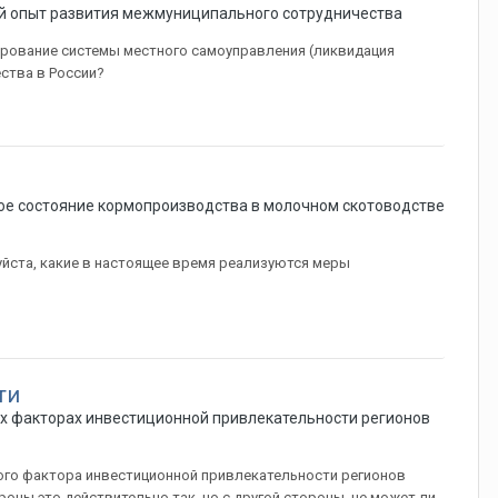
 опыт развития межмуниципального сотрудничества
ирование системы местного самоуправления (ликвидация
ства в России?
е состояние кормопроизводства в молочном скотоводстве
уйста, какие в настоящее время реализуются меры
ти
х факторах инвестиционной привлекательности регионов
ного фактора инвестиционной привлекательности регионов
оны это действительно так, но с другой стороны, не может ли