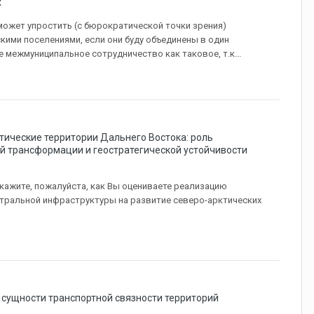
х
 может упростить (с бюрократической точки зрения)
ими поселениями, если они буду объединены в один
не межмуниципальное сотрудничество как таковое, т.к...
тические территории Дальнего Востока: роль
й трансформации и геостратегической устойчивости
кажите, пожалуйста, как Вы оцениваете реализацию
тральной инфраструктуры на развитие северо-арктических
о сущности транспортной связности территорий