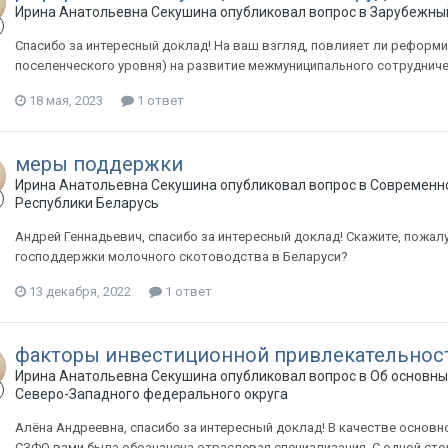
Ирина Анатольевна Секушина опубликовал вопрос в
Зарубежный
Спасибо за интересный доклад! На ваш взгляд, повлияет ли реформ
поселенческого уровня) на развитие межмуниципального сотрудниче
18 мая, 2023
1 ответ
меры поддержки
Ирина Анатольевна Секушина опубликовал вопрос в
Современно
Республики Беларусь
Андрей Геннадьевич, спасибо за интересный доклад! Скажите, пожал
господдержки молочного скотоводства в Беларуси?
13 декабря, 2022
1 ответ
факторы инвестиционной привлекательнос
Ирина Анатольевна Секушина опубликовал вопрос в
Об основны
Северо-Западного федерального округа
Алёна Андреевна, спасибо за интересный доклад! В качестве основ
СЗФО вами была обозначена отраслевая специализация. С одной стор