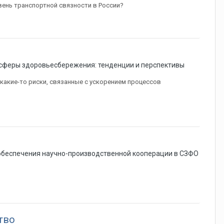
вень транспортной связности в России?
сферы здоровьесбережения: тенденции и перспективы
 какие-то риски, связанные с ускорением процессов
беспечения научно-производственной кооперации в СЗФО
тво