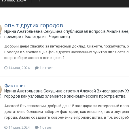
15 мая, 2024
1
опыт других городов
Ирина Анатольевна Секушина опубликовал вопрос в
Анализ вне
примере г. Вологда и г. Череповец
Добрый день! Спасибо за интересный доклад. Скажите, пожалуйста, 
Вологда и Череповец на фоне других населенных пунктов являются 
энергосберегающего освещения?
14 мая, 2024
1 ответ
Факторы
Ирина Анатольевна Секушина ответил Алексей Вячеславович Х
городов как узловых элементов экономического пространства
Алексей Вячеславович, добрый день! Благодарю за интересный вопр
достаточно большим набором факторов, как внешних, так и внутренн
города. Важно создавать современные производства, в т.ч. востреб
14 мая, 2024
1 ответ