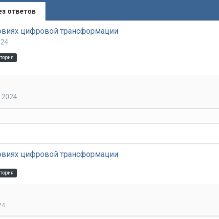
ез ответов
ловиях цифровой трансформации
024
итория
, 2024
ловиях цифровой трансформации
итория
24