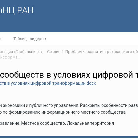
олНЦ РАН
йн
Таблица лидеров
IX международная научно-практическая интернет-конференция «Глобальные вызовы и региональное развитие в зеркале социологических измерений»
Секция 4. Проблемы развития гражданского об
Особенности развития местных сообществ в условиях цифровой трансформации
 сообществ в условиях цифровой
ств в условиях цифровой трансформации.docx
 экономики и публичного управления. Раскрыты особенности раз
ер по формированию информационного местного сообщества.
авление, Местное сообщество, Локальная территория