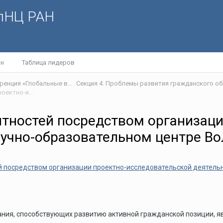
олНЦ РАН
йн
Таблица лидеров
IX международная научно-практическая интернет-конференция «Глобальные вызовы и региональное развитие в зеркале социологических измерений»
Секция 4. Проблемы развития гражданского об
Развитие гражданских компетентностей посредством организации проектно-исследовательской деятельности обучающихся в Научно-образовательном центре Вологодского научного центра Российской Академии Наук
нтностей посредством организаци
учно-образовательном центре Во
й посредством организации проектно-исследовательской деятель
ия, способствующих развитию активной гражданской позиции, яв