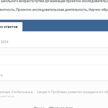
школьного возраста путем организации проектно-исследовательс
ентность, Проектно-исследовательская деятельность, Научно-об
ез ответов
, 2024
24
IX международная научно-практическая интернет-конференция «Глобальные вызовы и региональное развитие в зеркале социологических измерений»
Секция 4. Проблемы развития гражданского об
Развитие гражданских компетентностей посредством организации проектно-исследовательской деятельности обучающихся в Научно-образовательном центре Вологодского научного центра Российской Академии Наук