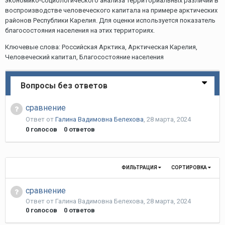
экономико-социологического анализа территориальных различий в
воспроизводстве человеческого капитала на примере арктических
районов Республики Карелия. Для оценки используется показатель
благосостояния населения на этих территориях.
Ключевые слова: Российская Арктика, Арктическая Карелия,
Человеческий капитал, Благосостояние населения
Вопросы без ответов
сравнение
Ответ от
Галина Вадимовна Белехова
,
28 марта, 2024
0
голосов
0
ответов
ФИЛЬТРАЦИЯ
СОРТИРОВКА
сравнение
Ответ от
Галина Вадимовна Белехова
,
28 марта, 2024
0
голосов
0
ответов