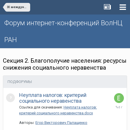
IX международная научно-практическая интернет-конференция «Глобальные вызовы и региональное развитие в зеркале социологических измерений»
Форум интернет-конференций ВолНЦ
РАН
Секция 2. Благополучие населения: ресурсы
снижения социального неравенства
ПОДФОРУМЫ
Неуплата налогов: критерий
социального неравенства
26
Ссылка для скачивания:
Неуплата налогов:
марта,
критерий социального неравенства.docx
2024
Авторы:
Егор Викторович Палащенко