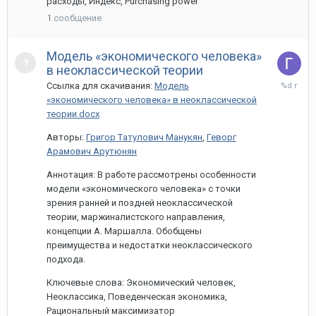
расходы, Индекс, Purchasing power
1
сообщение
Модель «экономического человека»
в неоклассической теории
27
Ссылка для скачивания:
Модель
марта,
«экономического человека» в неоклассической
2024
теории.docx
Авторы:
Григор Tатулович Манукян
,
Геворг
Арамович Арутюнян
Аннотация: В работе рассмотрены особенности
модели «экономического человека» с точки
зрения ранней и поздней неоклассической
теории, маржиналистского направления,
концепции А. Маршалла. Обобщены
преимущества и недостатки неоклассического
подхода.
Ключевые слова: Экономический человек,
Неоклассика, Поведенческая экономика,
Рациональный максимизатор