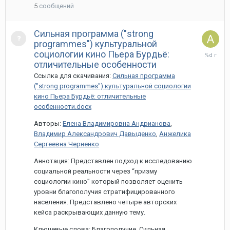
5
сообщений
Сильная программа ("strong
programmes") культуральной
27
социологии кино Пьера Бурдьё:
марта,
отличительные особенности
2024
Ссылка для скачивания:
Сильная программа
("strong programmes") культуральной социологии
кино Пьера Бурдьё: отличительные
особенности.docx
Авторы:
Елена Владимировна Андрианова
,
Владимир Александрович Давыденко
,
Анжелика
Сергеевна Черненко
Аннотация: Представлен подход к исследованию
социальной реальности через “призму
социологии кино” который позволяет оценить
уровни благополучия стратифицированного
населения. Представлено четыре авторских
кейса раскрывающих данную тему.
Ключевые слова: Благополучие, Сильная