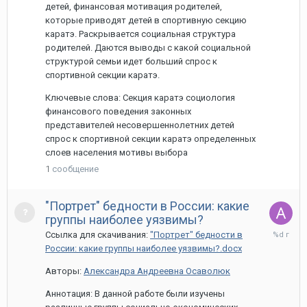
детей, финансовая мотивация родителей,
которые приводят детей в спортивную секцию
каратэ. Раскрывается социальная структура
родителей. Даются выводы с какой социальной
структурой семьи идет больший спрос к
спортивной секции каратэ.
Ключевые слова: Секция каратэ социология
финансового поведения законных
представителей несовершеннолетних детей
спрос к спортивной секции каратэ определенных
слоев населения мотивы выбора
1
сообщение
"Портрет" бедности в России: какие
группы наиболее уязвимы?
26
Ссылка для скачивания:
"Портрет" бедности в
марта,
России: какие группы наиболее уязвимы?.docx
2024
Авторы:
Александра Андреевна Осаволюк
Аннотация: В данной работе были изучены