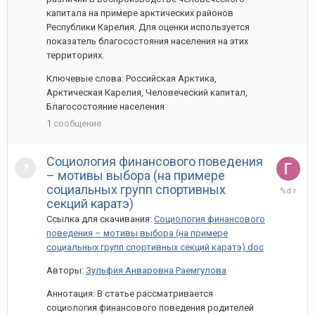
капитала на примере арктических районов
Республики Карелия. Для оценки используется
показатель благосостояния населения на этих
территориях.
Ключевые слова: Российская Арктика,
Арктическая Карелия, Человеческий капитал,
Благосостояние населения
1
сообщение
Социология финансового поведения
– мотивы выбора (на примере
28
социальных групп спортивных
марта,
секций каратэ)
2024
Ссылка для скачивания:
Социология финансового
поведения – мотивы выбора (на примере
социальных групп спортивных секций каратэ).doc
Авторы:
Зульфия Анваровна Раемгулова
Аннотация: В статье рассматривается
социология финансового поведения родителей