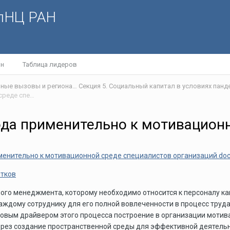
олНЦ РАН
йн
Таблица лидеров
VI Научно-практическая интернет-конференция «Глобальные вызовы и региональное развитие в зеркале социологических измерений»
Секция 5. Социальный капитал в условиях панд
Стратегия архитектурного подхода применительно к мотивационной среде специалистов организаций
ода применительно к мотивацион
менительно к мотивационной среде специалистов организаций.do
итков
ого менеджмента, которому необходимо относится к персоналу ка
ждому сотруднику для его полной вовлеченности в процесс труда.
зовым драйвером этого процесса построение в организации мотив
рез создание пространственной среды для эффективной деятельн