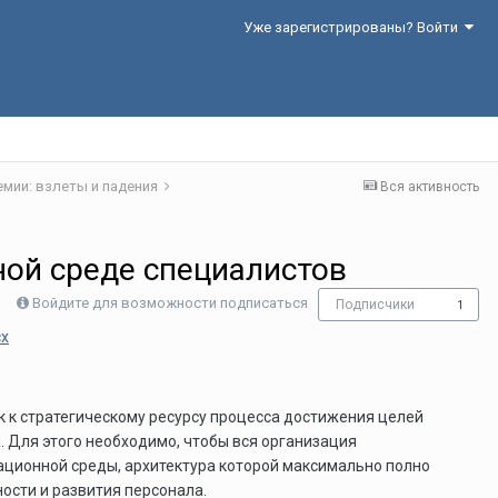
Уже зарегистрированы? Войти
емии: взлеты и падения
Вся активность
ной среде специалистов
Войдите для возможности подписаться
Подписчики
1
cx
к к стратегическому ресурсу процесса достижения целей
 Для этого необходимо, чтобы вся организация
ационной среды, архитектура которой максимально полно
ости и развития персонала.