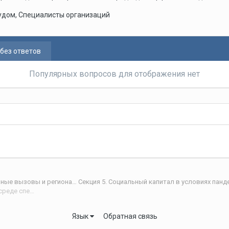
удом, Специалисты организаций
без ответов
Популярных вопросов для отображения нет
VI Научно-практическая интернет-конференция «Глобальные вызовы и региональное развитие в зеркале социологических измерений»
Секция 5. Социальный капитал в условиях панд
Стратегия архитектурного подхода применительно к мотивационной среде специалистов организаций
Язык
Обратная связь