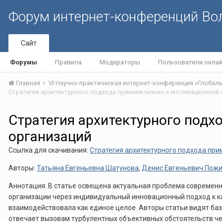
Форум интернет-конференций В
Сайт
Форумы
Правила
Модераторы
Пользователи онла
Главная
Стратегия архитектурного подх
организаций
Ссылка для скачивания:
Стратегия архитектурного подхода при
Авторы:
Татьяна Евгеньевна Шатунова
,
Денис Евгеньевич Пож
Аннотация: В статье освещена актуальная проблема современн
организации через индивидуальный инновационный подход к ка
взаимодействовала как единое целое. Авторы статьи видят ба
отвечает вызовам турбулентных объективных обстоятельств че