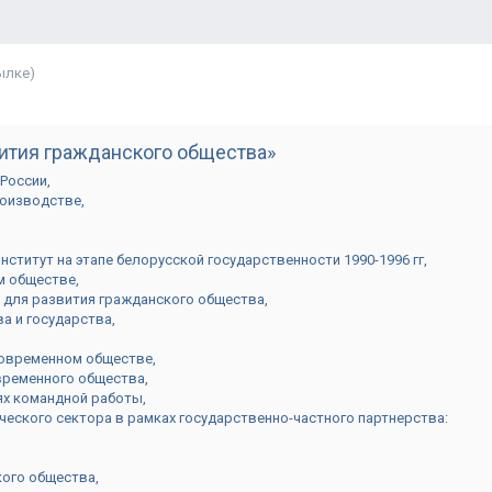
ылке)
ития гражданского общества»
 России
роизводстве
нститут на этапе белорусской государственности 1990-1996 гг
м обществе
 для развития гражданского общества
а и государства
современном обществе
овременного общества
ях командной работы
ческого сектора в рамках государственно-частного партнерства:
кого общества