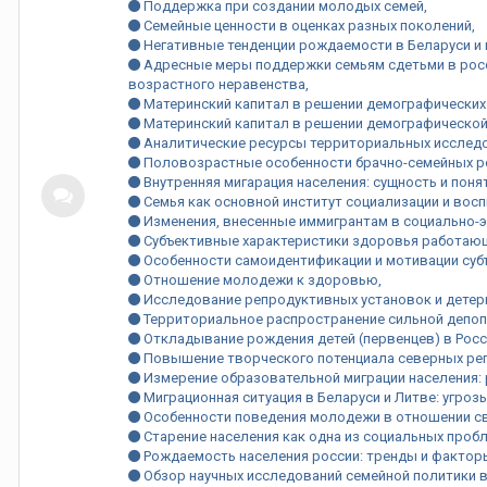
Поддержка при создании молодых семей
Семейные ценности в оценках разных поколений
Негативные тенденции рождаемости в Беларуси и 
Адресные меры поддержки семьям сдетьми в росси
возрастного неравенства
Материнский капитал в решении демографических
Материнский капитал в решении демографическо
Аналитические ресурсы территориальных исследов
Половозрастные особенности брачно-семейных ро
Внутренняя мигарация населения: сущность и поня
Семья как основной институт социализации и восп
Изменения, внесенные иммигрантам в социально-
Субъективные характеристики здоровья работающ
Особенности самоидентификации и мотивации субъ
Отношение молодежи к здоровью
Исследование репродуктивных установок и детер
Территориальное распространение сильной депопу
Откладывание рождения детей (первенцев) в Росс
Повышение творческого потенциала северных рег
Измерение образовательной миграции населения:
Миграционная ситуация в Беларуси и Литве: угроз
Особенности поведения молодежи в отношении св
Старение населения как одна из социальных проб
Рождаемость населения россии: тренды и фактор
Обзор научных исследований семейной политики в