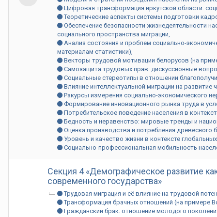
Цифровая трансформация иркутской области: соц
Теоретические аспекты системы подготовки кадр
Обеспечение безопасности жизнедеятельности на
социального пространства миграции
Анализ состояния и проблем социально-экономиче
материалам статистики)
Векторы трудовой мотивации белорусов (на прим
Самозащита трудовых прав: дискуссионные вопрос
Социальные стереотипы в отношении благополучия
Влияние интеллектуальной миграции на развитие 
Ракурсы измерения социально-экономического не
Формирование инновационного рынка труда в ус
Потребительское поведение населения в контекст
Бедность и неравенство: мировые тренды и наци
Оценка производства и потребления древесного б
Уровень и качество жизни в контексте глобальны
Социально-профессиональная мобильность населе
Секция 4 «Демографическое развитие ка
современного государства»
Трудовая миграция и её влияние на трудовой пот
Трансформация брачных отношений (на примере В
Гражданский брак: отношение молодого поколени