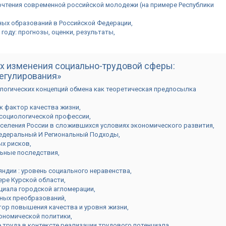
очтения современной российской молодежи (на примере Республики
ых образований в Российской Федерации
году: прогнозы, оценки, результаты
ях изменения социально-трудовой сферы:
егулирования»
логических концепций обмена как теоретическая предпосылка
к фактор качества жизни
социологической профессии
селения России в сложившихся условиях экономического развития
Федеральный И Региональный Подходы
ых рисков
ьные последствия
яндии : уровень социального неравенства
ере Курской области
циала городской агломерации
нных преобразований
ор повышения качества и уровня жизни
ономической политики
 труда в контексте реализации трудового потенциала