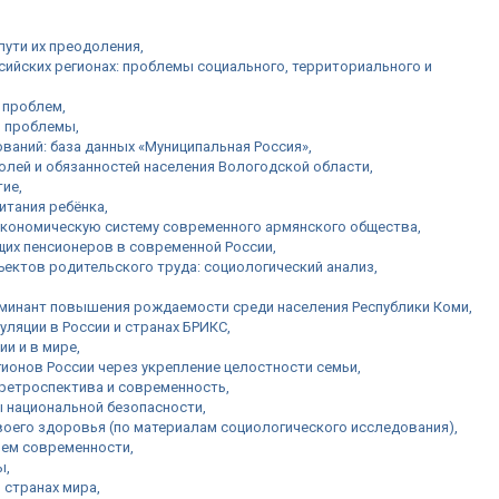
пути их преодоления
йских регионах: проблемы социального, территориального и
 проблем
й проблемы
аний: база данных «Муниципальная Россия»
лей и обязанностей населения Вологодской области
тие
итания ребёнка
экономическую систему современного армянского общества
их пенсионеров в современной России
ектов родительского труда: социологический анализ
минант повышения рождаемости среди населения Республики Коми
ляции в России и странах БРИКС
ии и в мире
ионов России через укрепление целостности семьи
 ретроспектива и современность
ы национальной безопасности
оего здоровья (по материалам социологического исследования)
лем современности
ы
 странах мира