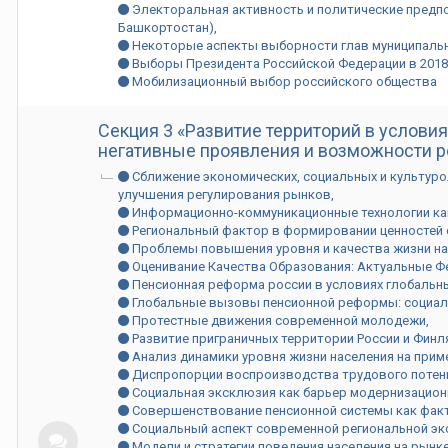
Электоральная активность и политические предп
Башкортостан)
Некоторые аспекты выборности глав муниципальн
Выборы Президента Российской Федерации в 2018 
Мобилизационный выбор российского общества
Секция 3 «Развитие территорий в услови
негативные проявления и возможности р
Сближение экономических, социальных и культуро
улучшения регулирования рынков
Информационно-коммуникационные технологии ка
Региональный фактор в формировании ценностей 
Проблемы повышения уровня и качества жизни на
Оценивание Качества Образования: Актуальные 
Пенсионная реформа россии в условиях глобальн
Глобальные вызовы пенсионной реформы: социал
Протестные движения современной молодежи
Развитие приграничных территории России и Финл
Анализ динамики уровня жизни населения на прим
Диспропорции воспроизводства трудового потен
Социальная эксклюзия как барьер модернизацио
Совершенствование пенсионной системы как факт
Социальный аспект современной региональной эк
Модели и стратегии поведения населения на рынке