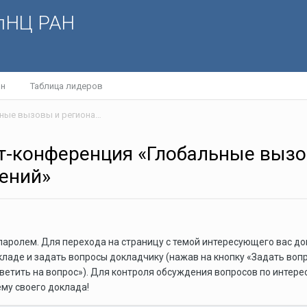
олНЦ РАН
йн
Таблица лидеров
III Научно-практическая интернет-конференция «Глобальные вызовы и региональное развитие в зеркале социологических измерений»
нет-конференция «Глобальные вызо
ений»
паролем. Для перехода на страницу с темой интересующего вас д
аде и задать вопросы докладчику (нажав на кнопку «Задать вопро
ветить на вопрос»). Для контроля обсуждения вопросов по интер
ему своего доклада!