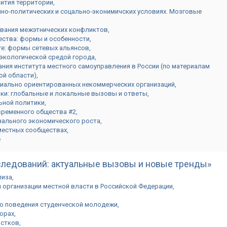
вития территории
но-политических и соцально-эконимичских условиях. Мозговые
ования межэтнических конфликтов
ества: формы и особенности
ге: формы сетевых альянсов
экологической средой города
ия института местного самоуправления в России (по материалам
ой области)
иально ориентированных некоммерческих организаций
ки: глобальные и локальные вызовы и ответы
ьной политики
овременного общества #2
нального экономического роста
местных сообществах
е
следований: актуальные вызовы и новые тренды»
лиза
 организации местной власти в Российской Федерации
о поведения студенческой молодежи
борах
остков