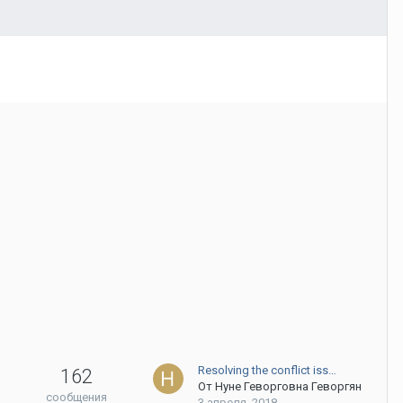
Resolving the conflict iss…
162
От
Нуне Геворговна Геворгян
сообщения
3 апреля, 2018