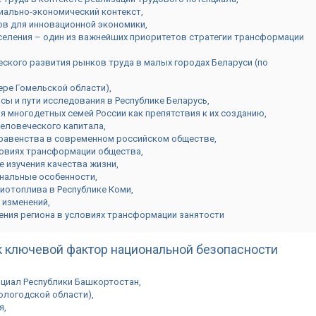
иально-экономический контекст
ов для инновационной экономики
селения – один из важнейших приоритетов стратегии трансформации
ского развития рынков труда в малых городах Беларуси (по
ере Гомельской области)
ы и пути исследования в Республике Беларусь
 многодетных семей России как препятствия к их созданию
человеческого капитала
равенства в современном российском обществе
ловиях трансформации общества
е изучения качества жизни
ональные особенности
иотоплива в Республике Коми
х изменений
ния региона в условиях трансформации занятости
к ключевой фактор национальной безопасности
енциал Республики Башкортостан
ологодской области)
я