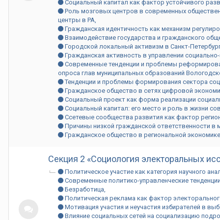
Социальный капитал как фактор устойчивого раз
Pоль мозговых центров в современных обществен
центры в РА
Гражданская идентичность как механизм регулир
Взаимодействие государства и гражданского общ
Городской локальный активизм в Санкт-Петербур
Гражданская активность в управлении социально-
Современные тенденции и проблемы реформирован
опроса глав муниципальных образований Вологодск
Тенденции и проблемы формирования сектора соц
Гражданское общество в сетях цифровой экономи
Социальный проект как форма реализации социал
Социальный капитал: его место и роль в жизни с
Ссетевые сообщества развития как фактор регио
Причины низкой гражданской ответственности в 
Гражданское общество в региональной экономик
Секция 2 «Социология электоральных ис
Политическое участие как категория научного ана
Современные политико-управленческие тенденции
Безработица
Политическая реклама как фактор электоральног
Мотивация участия и неучастия избирателей в вы
Влияние социальных сетей на социализацию подр