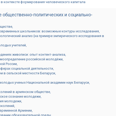
 в контексте формирования человеческого капитала
е общественно-политических и социально-
бществе
современных школьников: возможные контуры исследования
ологический анализ (на примере эмпирического исследования в
олодых учителей
дениях живописи: опыт контент-анализа
амоопределение российской молодёжи
ной России
сферах социальной деятельности
м в сельской местности Беларуси
молодых ученых Национальной академии наук Беларуси
колений в армянском обществе
ческое сознание молодежи
ния молодежи
околений
овременной Армении
овании образовательной среды