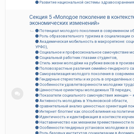
Развитие национальной системы здравоохранения
Секция 5 «Молодое поколение в контекст
экономических изменений»
Потенциал молодого поколения в современном о
Роль образовательного туризма в социализации 
Академическая мобильность в макрорегионе: соци
УРФО)
Социальное и профессиональное самочувствие м
Социальный работник глазами студентов
Стиль жизни молодёжи на рубеже веков в произве
Половозрастные различия семейно-гендерного с
Самореализация молодого поколения в современ
Гендерные стереотипы и их роль в определённых 
Особенности удовлетворенности молодежи трудо
Ценностные ориентиры молодежных ТВ передач
Показатели социального самочувствия женщин – 
Активность молодёжь в Ульяновской области
сравнительный анализ ценностных ориентаций по
Интернет блоггинг как способ влияния на полити
Идентичность и идентификация в контексте изуче
Наставничество как механизм преемственности п
Особенности гендерных установок молодежи в с
Роль базовых институтов социализации в формир