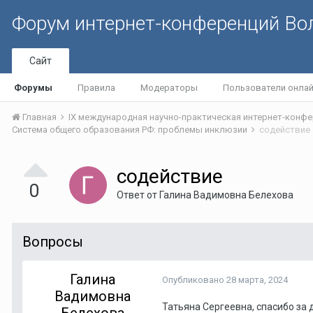
Форум интернет-конференций В
Сайт
Форумы
Правила
Модераторы
Пользователи онла
Главная
Система общего образования РФ: проблемы инклюзии
содействие
содействие
0
Ответ от
Галина Вадимовна Белехова
Вопросы
Галина
Опубликовано
28 марта, 2024
Вадимовна
Татьяна Сергеевна, спасибо за