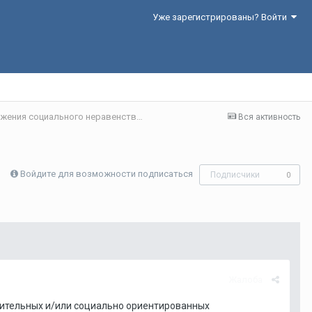
Уже зарегистрированы? Войти
Секция 2. Благополучие населения: ресурсы снижения социального неравенства
Вся активность
Войдите для возможности подписаться
Подписчики
0
Жалоба
рительных и/или социально ориентированных