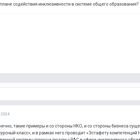
плане содействия инклюзивности в системе общего образования?
 2024
нечно, такие примеры и со стороны НКО, и со стороны бизнеса су
сурсный класс», и в рамках него проводит «Эстафету компетенций
твенной системы помощи людям с РАС в сфере инклюзивного обра