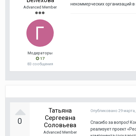
Белехова
некоммерческих организаций в 
Advanced Member
Модераторы
17
83 сообщения
Татьяна
Опубликовано
29 марта,
Сергеевна
0
Спасибо за вопрос! Ко
Соловьева
реализует проект «Ре
Advanced Member
компонента государс