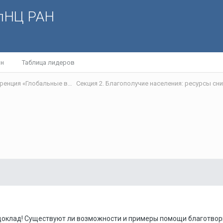
олНЦ РАН
йн
Таблица лидеров
IX международная научно-практическая интернет-конференция «Глобальные вызовы и региональное развитие в зеркале социологических измерений»
 доклад! Существуют ли возможности и примеры помощи благотво