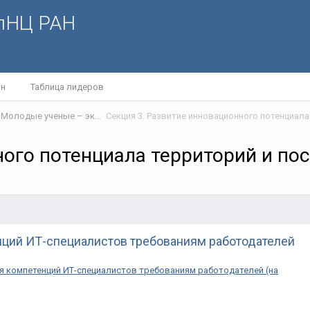
олНЦ РАН
йн
Таблица лидеров
ХХI Международная научно-практическая конференция «Молодые ученые – экономике региона»
ного потенциала территорий и по
нций ИТ-специалистов требованиям работодателей
 компетенций ИТ-специалистов требованиям работодателей (на