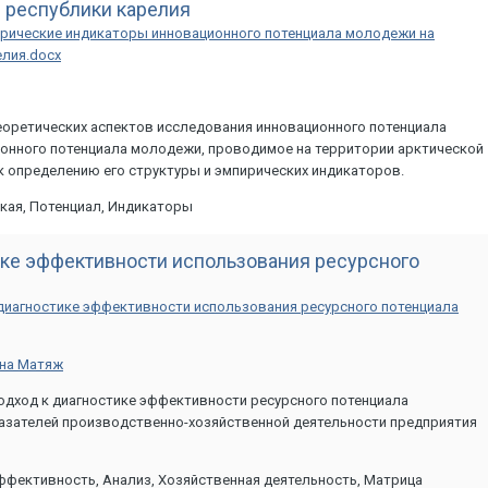
 республики карелия
ирические индикаторы инновационного потенциала молодежи на
елия.docx
еоретических аспектов исследования инновационного потенциала
онного потенциала молодежи, проводимое на территории арктической
 к определению его структуры и эмпирических индикаторов.
кая, Потенциал, Индикаторы
ке эффективности использования ресурсного
диагностике эффективности использования ресурсного потенциала
вна Матяж
одход к диагностике эффективности ресурсного потенциала
азателей производственно-хозяйственной деятельности предприятия
ффективность, Анализ, Хозяйственная деятельность, Матрица