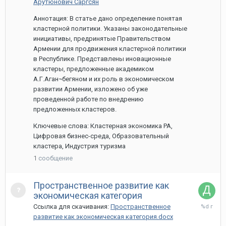
Арутюнович Саргсян
Аннотация: В статье дано определение понятая
кластерной политики. Указаны законодательные
инициативы, предринятые Правительством
Армении для продвижения кластерной политики
в Республике. Представлены иновационные
кластеры, предложенные академиком
А.Г.Аган¬бегяном и их роль в экономическом
развитии Армении, изложено об уже
проведенной работе по внедрению
предложенных кластеров.
Ключевые слова: Кластерная экономика РА,
Цифровая бизнес-среда, Образовательный
кластера, Индустрия туризма
1
сообщение
Пространственное развитие как
экономическая категория
13
Ссылка для скачивания:
Пространственное
мая,
развитие как экономическая категория.docx
2022