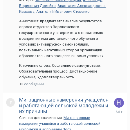
Борисович Довейко
,
Анастасия Александровна
Квасова
,
Анатолий Иванович Стеценко
Аннотация: предлагается анализ результатов
опроса студентов Воронежского
государственного университета относительно
восприятия ими дистанционного обучения в
условиях антивирусной самоизоляции,
позитивных и негативных сторон организации
образовательного процесса в новых условиях
Ключевые слова: Социальное самочувствие,
Образовательный процесс, Дистанционное
обучение, Удовлетворенность
13
сообщений
Миграционные намерения учащейся
и работающей сельской молодежи и
31
их причины
марта,
Ссылка для скачивания:
Миграционные
2021
намерения учащейся и работающей сельской
молодежи и их причины.docx