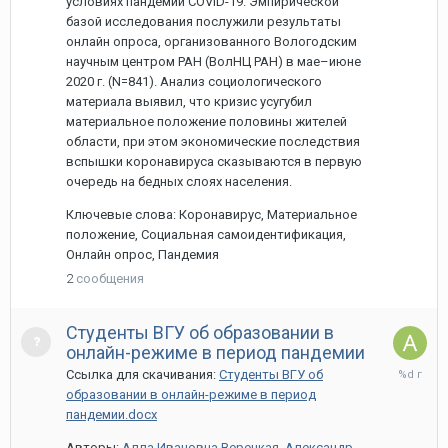
условиях пандемии COVID-19. Эмпирической
базой исследования послужили результаты
онлайн опроса, организованного Вологодским
научным центром РАН (ВолНЦ РАН) в мае–июне
2020 г. (N=841). Анализ социологического
материала выявил, что кризис усугубил
материальное положение половины жителей
области, при этом экономические последствия
вспышки коронавируса сказываются в первую
очередь на бедных слоях населения.
Ключевые слова: Коронавирус, Материальное
положение, Социальная самоидентификация,
Онлайн опрос, Пандемия
2
сообщения
Студенты ВГУ об образовании в
онлайн-режиме в период пандемии
5
Ссылка для скачивания:
Студенты ВГУ об
апреля,
образовании в онлайн-режиме в период
2021
пандемии.docx
Авторы:
Алла Ивановна Верецкая
,
Александр