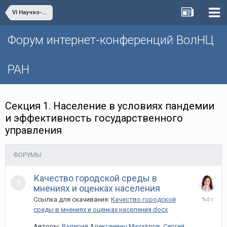
VI Научно-практическая интернет-конференция «Глобальные вызовы и региональное развитие в зеркале социологических измерений»
Форум интернет-конференций ВолНЦ
РАН
Секция 1. Население в условиях пандемии
и эффективность государственного
управления
ФОРУМЫ
Качество городской среды в
мнениях и оценках населения
5
Ссылка для скачивания:
Качество городской
апреля,
среды в мнениях и оценках населения.docx
2021
Авторы:
Валерий Алексеевич Михайлов
,
Сергей